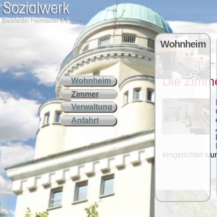
Wohnheim
Die Zimm
Wohnheim
Zimmer
Verwaltung
Anfahrt
eingerichtet wur