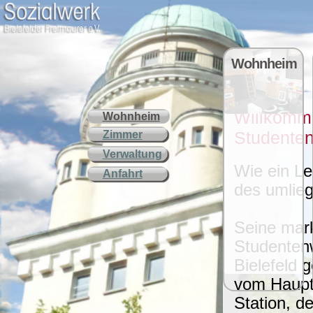
Wohnheim
Willkomme
Wohnheim
Studente
Zimmer
Verwaltung
Wie ein L
Anfahrt
des umlie
Seine mark
Studentenw
Bielefeld g
vom Haupt
Station, d