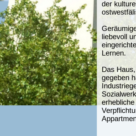
der kultur
ostwestfäl
Geräumige 
liebevoll 
eingericht
Lernen.
Das Haus,
gegeben ha
Industrieg
Sozialwerk
erheblich
Verpflicht
Appartmen